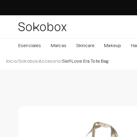
Saltar
al
contenido
Esenciales
Marcas
Skincare
Makeup
Hai
Inicio
/
Sokobox
/
Accesorio
/
Self-Love Era Tote Bag
Caja de luz de imagen abierta