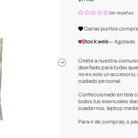
Protector S
Sin reseñas
Parche par
Rastrear m
Ganas
puntos compra
Parches pa
Stock web
— Agotado
Parches p
Únete a nuestra comunida
diseñado para todxs quie
no es solo un accesorio,
cuidado personal.
Confeccionado en tela co
todos tus esenciales diar
cuadernos, laptop medi
Para ir de compras, o para