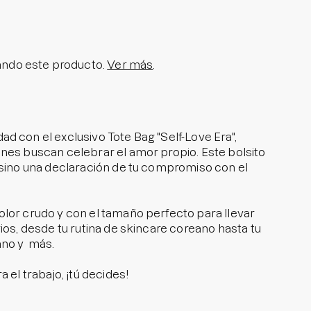
olar en Barra No.1
a granitos
i Pedido
ndo este producto.
Ver más
.
ra granitos internos
ara manchitas pos acné
d con el exclusivo Tote Bag "Self-Love Era",
nes buscan celebrar el amor propio. Este bolsito
 sino una declaración de tu compromiso con el
lor crudo y con el tamaño perfecto para llevar
ios, desde tu rutina de skincare coreano hasta tu
ano y más.
 el trabajo, ¡tú decides!