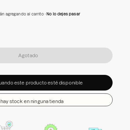
tán agregando al carrito
No lo dejes pasar
Agotado
uando este producto esté disponible
hay stock en ninguna tienda