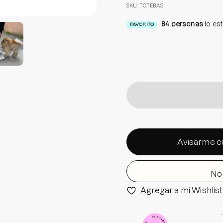
SKU: TOTEBAG
84
personas
lo es
FAVORITO
Avisarme c
No 
Agregar a mi Wishlist