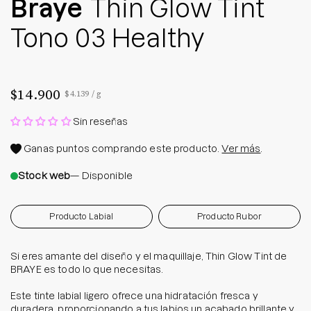
Braye
Thin Glow Tint
Tono 03 Healthy
$14.900
Precio por unidad
por
$4.139
/
g
Sin reseñas
Ganas
puntos comprando este producto.
Ver más
.
Stock web
— Disponible
Producto Labial
Producto Rubor
Si eres amante del diseño y el maquillaje, Thin Glow Tint de
BRAYE es todo lo que necesitas.
Este tinte labial ligero ofrece una hidratación fresca y
duradera, proporcionando a tus labios un acabado brillante y