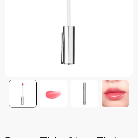
Brightening post verano
Protector Solar en Barra No.1
Parche para granitos
Rastrear mi Pedido
Parches para granitos internos
Parches para manchitas pos acné