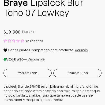
Braye
Lipsleek Blur
Tono 07 Lowkey
$19.900
Precio por unidad
por
$8.652
/
g
Sin reseñas
Ganas
puntos comprando este producto.
Ver más
.
Stock web
— Disponible
Producto Labial
Producto Rubor
Lipsleek Blur de BRAYE es un bálsamo labial multifunción de
acabado satinado-aterciopelado con textura tipo primer que
no solo cuida tus labios, sino que también puede usarse
como rubor y maquillaje para el rostro.