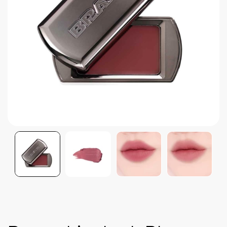
Brightening post verano
Protector Solar en Barra No.1
Parche para granitos
Rastrear mi Pedido
Parches para granitos internos
Parches para manchitas pos acné