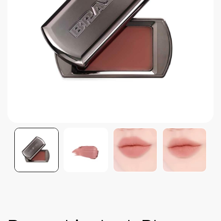
Brightening post verano
Protector Solar en Barra No.1
Parche para granitos
Rastrear mi Pedido
Parches para granitos internos
Parches para manchitas pos acné