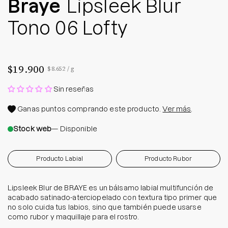
Braye
Lipsleek Blur
Tono 06 Lofty
$19.900
Precio por unidad
por
$8.652
/
g
Sin reseñas
Ganas
puntos comprando este producto.
Ver más
.
Stock web
— Disponible
Producto Labial
Producto Rubor
Lipsleek Blur de BRAYE es un bálsamo labial multifunción de
acabado satinado-aterciopelado con textura tipo primer que
no solo cuida tus labios, sino que también puede usarse
como rubor y maquillaje para el rostro.