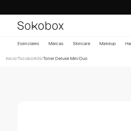
Saltar
al
contenido
Esenciales
Marcas
Skincare
Makeup
Hai
Inicio
/
Tocobo
/
Kits
/
Toner Deluxe Mini Duo
Caja de luz de imagen abierta