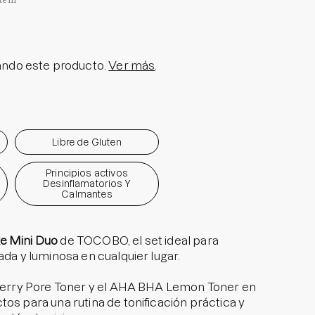
item
olar en Barra No.1
a granitos
i Pedido
ndo este producto.
Ver más
.
ra granitos internos
ara manchitas pos acné
Libre de Gluten
Principios activos
Desinflamatorios Y
Calmantes
e Mini Duo
de TOCOBO, el set ideal para
ada y luminosa en cualquier lugar.
a Berry Pore Toner y el AHA BHA Lemon Toner en
os para una rutina de tonificación práctica y