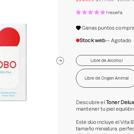
$14.320
/
Protector S
1 reseña
Parche par
Rastrear m
Ganas
puntos compra
Parches pa
Stock web
— Agotado
Parches p
Libre de Alcohol
Libre de Origen Animal
Descubre el
Toner Delux
mantener tu piel equilibr
Este dúo incluye el Vit
tamaño miniatura, perfect