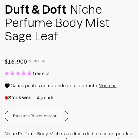
Duft & Doft
Niche
Perfume Body Mist
Sage Leaf
$16.900
Precio por unidad
por
$338
/
ml
1 reseña
Ganas
puntos comprando este producto.
Ver más
.
Stock web
— Agotado
Producto Bruma corporal
Niche Perfume Body Mist es una línea de brumas corporales