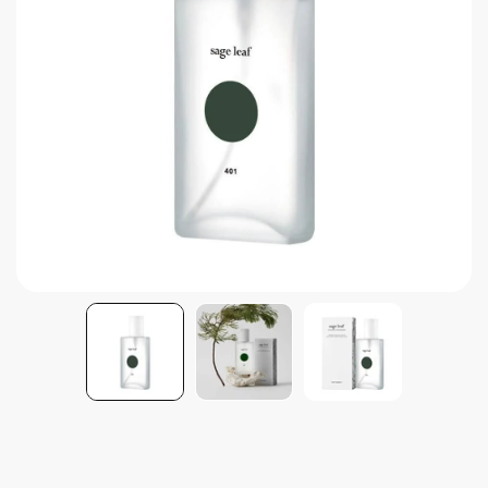
Brightening post verano
Protector Solar en Barra No.1
Parche para granitos
Rastrear mi Pedido
Parches para granitos internos
Parches para manchitas pos acné