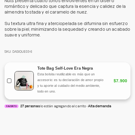
Nuts presenta cuatro tonos envolventes en un diseño
romántico y delicado que captura la esencia y calidez de la
almendra tostada y el caramelo de nuez.
Su textura ultra fina y aterciopelada se difumina sin esfuerzo
sobre la piel, minimizando la sequedad y creando un acabado
suave y uniforme.
SKU: DASIQUE03-6
Tote Bag Self-Love Era Negra
Esta bolsita reutilizable es más que un
accesorio: es tu declaración de amor propio
$7.900
y tu aporte al cuidado del medio ambiente,
todo en uno.
27
personas
lo están agregando al carrito
Alta demanda
FAVORITO