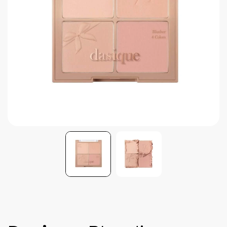
Brightening post verano
Protector Solar en Barra No.1
Parche para granitos
Rastrear mi Pedido
Parches para granitos internos
Parches para manchitas pos acné