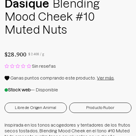
Dasique
Blending
Mood Cheek #10
Muted Nuts
$28.900
Precio por unidad
por
$2.408
/
g
Sin reseñas
Ganas
puntos comprando este producto.
Ver más
.
Stock web
— Disponible
Libre de Origen Animal
Producto Rubor
Inspirada en los tonos acogedores y tentadores de los frutos
secos tostados, Blending Mood Cheek en el tono #10 Muted