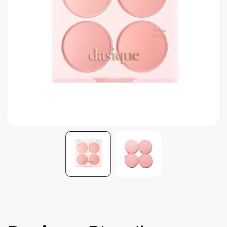
Brightening post verano
Protector Solar en Barra No.1
Parche para granitos
Rastrear mi Pedido
Parches para granitos internos
Parches para manchitas pos acné