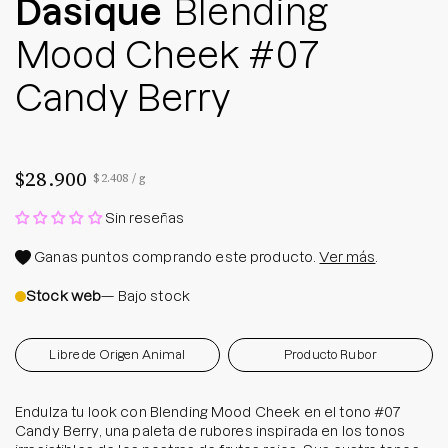
Dasique
Blending
Mood Cheek #07
Candy Berry
$28.900
Precio por unidad
por
$2.408
/
g
Sin reseñas
Ganas
puntos comprando este producto.
Ver más
.
Stock web
— Bajo stock
Libre de Origen Animal
Producto Rubor
Endulza tu look con Blending Mood Cheek en el tono #07
Candy Berry, una paleta de rubores inspirada en los tonos