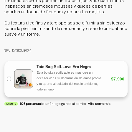
irresistibles de los postres de frutos rojos. Sus cuatro tonos,
inspirados en cremosos mousses y dulces de berries,
aportan un toque de frescura y color a tus mejillas.
Su textura ultra fina y aterciopelada se difumina sin esfuerzo
sobre la piel, minimizando la sequedad y creando un acabado
suave y uniforme.
SKU: DASIQUE03-4
Tote Bag Self-Love Era Negra
Esta bolsita reutilizable es más que un
accesorio: es tu declaración de amor propio
$7.900
y tu aporte al cuidado del medio ambiente,
todo en uno.
106
personas
lo están agregando al carrito
Alta demanda
FAVORITO