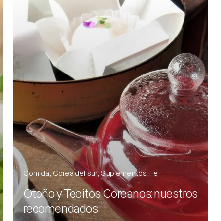
Protector S
Parche par
Rastrear m
Parches pa
Parches p
Comida
Corea del sur
Suplementos
Te
Otoño y Tecitos Coreanos: nuestros
recomendados