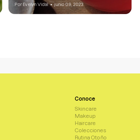
Por Evelyn Vidal
junio 09, 2023
Conoce
Skincare
Makeup
Haircare
Colecciones
Rutina Otoño