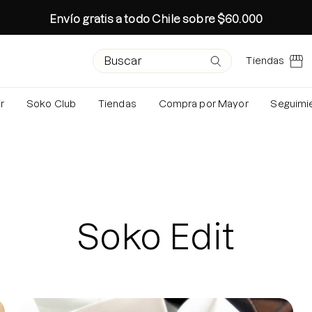
Envío gratis a todo Chile sobre $60.000
Campo de texto de búsqueda
Envíe su solicitud
Tiendas
r
Soko Club
Tiendas
Compra por Mayor
Seguimi
Búsquedas 
Rutina Ot
Colección 
Especial 
Rutina oto
Soko Edit
Age-R Boo
Conoce tu 
Crea tu Pro
Brightenin