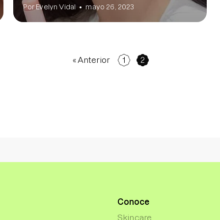
Por Evelyn Vidal
mayo 26, 2023
« Anterior
1
2
Conoce
Skincare