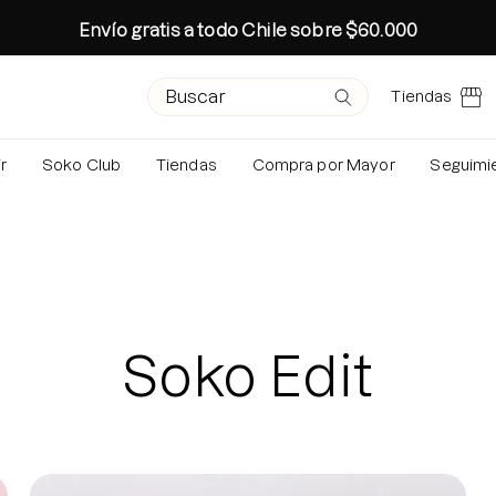
Envío gratis a todo Chile sobre $60.000
Campo de texto de búsqueda
Envíe su solicitud
Tiendas
r
Soko Club
Tiendas
Compra por Mayor
Seguimi
Búsquedas 
Rutina Ot
Colección 
Especial 
Rutina oto
Soko Edit
Age-R Boo
Conoce tu 
Crea tu Pro
Brightenin