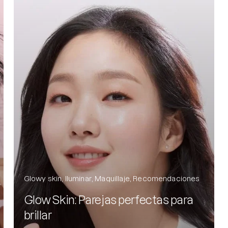
Protector S
Parche par
Rastrear m
Parches pa
Parches p
Glowy skin
Iluminar
Maquillaje
Recomendaciones
Glow Skin: Parejas perfectas para
brillar