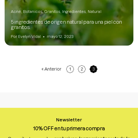
Acné
Botanicos
Granitos
Ingredientes
Natural
5 ingredientes de origen natural para una piel con
granitos.
Por Evelyn Vidal
mayo 12, 2023
« Anterior
1
2
3
Newsletter
10% OFF en tu primera compra