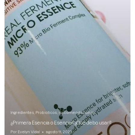
Brightening post verano
Protector Solar en Barra No.1
Parche para granitos
Rastrear mi Pedido
Parches para granitos internos
Parches para manchitas pos acné
Ingredientes
Probioticos
Recomendaciones
¿Primera Esencia o Esencia? ¿Qué debo usar?
Por Evelyn Vidal
agosto 11, 2023