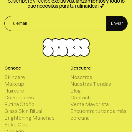
Suscríbete y recibe
exclusivas, lanzamientos y todo lo
que necesitas para tu rutina ideal.
💕
Enviar
Conoce
Descubre
Skincare
Nosotros
Makeup
Nuestras Tiendas
Haircare
Blog
Colecciones
Contacto
Rutina Otoño
Venta Mayorista
Glass Skin Ritual
Encuentra tu tienda más
Brightening Manchas
cercana
Soko Club
Glosario