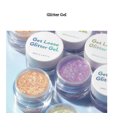
⠀⠀⠀⠀⠀⠀⠀⠀⠀
Glitter Gel