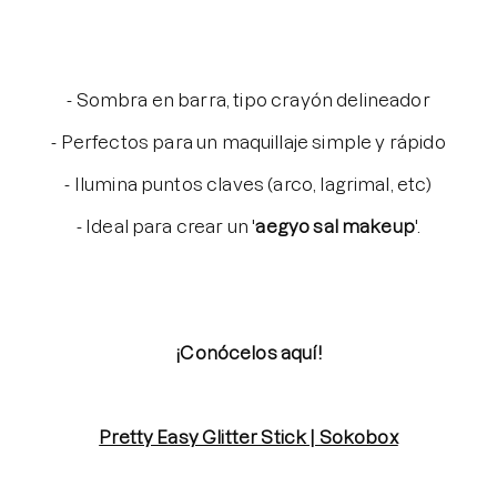
- Sombra en barra, tipo crayón delineador
- Perfectos para un maquillaje simple y rápido
- Ilumina puntos claves (arco, lagrimal, etc)
- Ideal para crear un '
aegyo sal makeup
'.
⠀⠀⠀⠀⠀⠀⠀⠀⠀
¡Conócelos aquí!
Pretty Easy Glitter Stick | Sokobox
⠀⠀⠀⠀⠀