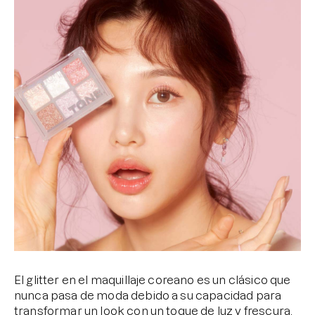
Brightening post verano
Protector Solar en Barra No.1
Parche para granitos
Rastrear mi Pedido
Parches para granitos internos
Parches para manchitas pos acné
El glitter en el maquillaje coreano es un clásico que
nunca pasa de moda debido a su capacidad para
transformar un look con un toque de luz y frescura.